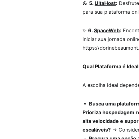
💪 
5. 
UltaHost
:
 Desfrut
para sua plataforma onli
✨ 
6. 
SpaceWeb
:
 Encon
iniciar sua jornada onli
https://dorinebeaumo
Qual Plataforma é Idea
A escolha ideal depende
🔹 
Busca uma plataforma
Prioriza hospedagem ro
alta velocidade e supo
escaláveis?
 → Consider
🔹 
Procura uma opção a