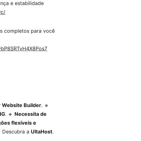
ça e estabilidade 
c/
s completos para você 
7vbP8SRTvH4X8Pos7
 Website Builder
. 🔹 
NG
. 🔹 
Necessita de 
ões flexíveis e 
 Descubra a 
UltaHost
. 