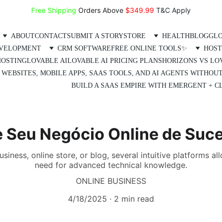
Free Shipping
 Orders Above 
$349.99 
T&C Apply
ABOUT
CONTACT
SUBMIT A STORY
STORE
HEALTH
BLOG
GLO
EVELOPMENT
CRM SOFTWARE
FREE ONLINE TOOLS✨
HOST
HOSTING
LOVABLE AI
LOVABLE AI PRICING PLANS
HORIZONS VS LO
 WEBSITES, MOBILE APPS, SAAS TOOLS, AND AI AGENTS WITHOU
BUILD A SAAS EMPIRE WITH EMERGENT + CL
e Seu Negócio Online de Suc
siness, online store, or blog, several intuitive platforms a
need for advanced technical knowledge.
ONLINE BUSINESS
4/18/2025
2 min read