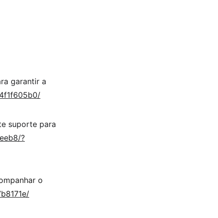
a garantir a 
4f1f605b0/
e suporte para 
eeb8/?
companhar o 
7b8171e/