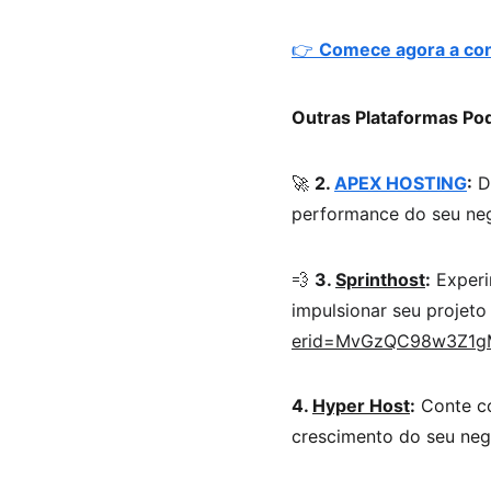
👉 
Comece agora a cons
Outras Plataformas Po
🚀 
2. 
APEX HOSTING
:
 D
performance do seu neg
💨 
3. 
Sprinthost
:
 Exper
impulsionar seu projeto 
erid=MvGzQC98w3Z1g
4. 
Hyper Host
:
 Conte c
crescimento do seu negó