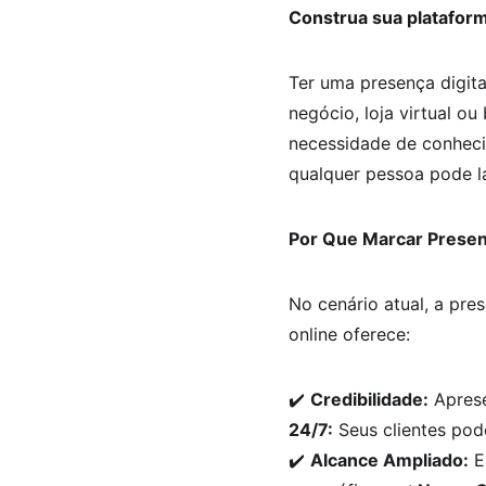
Construa sua plataforma
Ter uma presença digital
negócio, loja virtual ou
necessidade de conheci
qualquer pessoa pode l
Por Que Marcar Presenç
No cenário atual, a pr
online oferece:
✔️ 
Credibilidade:
 Apres
24/7:
 Seus clientes po
✔️ 
Alcance Ampliado:
 E