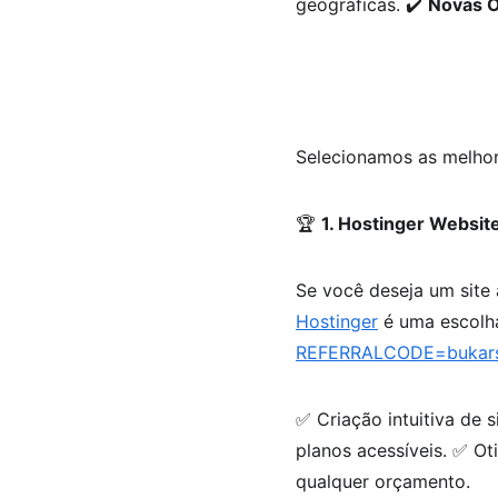
geográficas. ✔️ 
Novas O
Selecionamos as melhore
🏆 
1. Hostinger Website
Se você deseja um site
Hostinger
 é uma escolha
REFERRALCODE=bukar
✅ Criação intuitiva de 
planos acessíveis. ✅ Ot
qualquer orçamento.