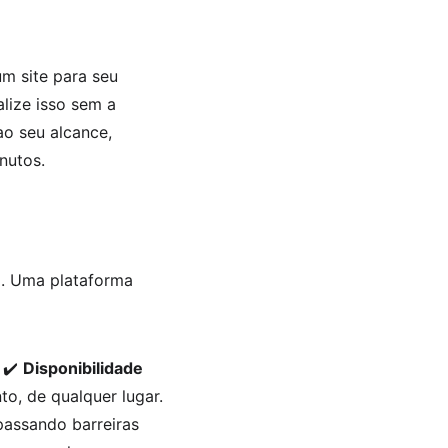
um site para seu 
alize isso sem a 
o seu alcance, 
nutos.
o. Uma plataforma 
 ✔️ 
Disponibilidade 
o, de qualquer lugar. 
passando barreiras 