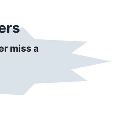
ers
r miss a 