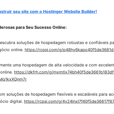
truir seu site com o Hostinger Website Builder!
derosas para Seu Sucesso Online:
escubra soluções de hospedagem robustas e confiáveis par
ócio online. 
https://rcpsj.com/g/p48hy6kapo40f5de3661d
imente uma hospedagem de alta velocidade e com excelent
online. 
https://dkfrh.com/g/mxmtlx74bh40f5de3661b183df
Mq1kxXQnm7r
om soluções de hospedagem flexíveis e escaláveis para a
cio digital. 
https://rcpsj.com/g/4y24lnxl7f40f5de36617f6