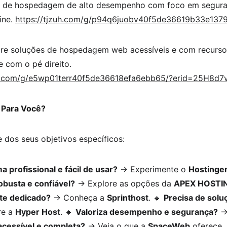
e de hospedagem de alto desempenho com foco em seguran
ne. 
https://tjzuh.com/g/p94q6juobv40f5de36619b33e1379
tre soluções de hospedagem web acessíveis e com recurso
ne com o pé direito. 
nt.com/g/e5wp01terr40f5de36618efa6ebb65/?erid=25H8d
l Para Você?
 dos seus objetivos específicos:
 profissional e fácil de usar?
 → Experimente o 
Hostinger
busta e confiável?
 → Explore as opções da 
APEX HOSTI
rte dedicado?
 → Conheça a 
Sprinthost
. 🔹 
Precisa de soluç
e a 
Hyper Host
. 🔹 
Valoriza desempenho e segurança?
 →
cessível e completa?
 → Veja o que a 
SpaceWeb
 oferece.